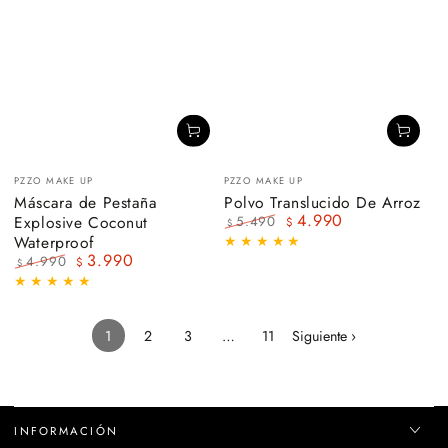
Vendedor:
Vendedor:
PZZO MAKE UP
PZZO MAKE UP
Máscara de Pestaña
Polvo Translucido De Arroz
4.990
Explosive Coconut
5.490
$
$
Precio
Precio
Waterproof
regular
de
3.990
4.990
$
$
venta
Precio
Precio
regular
de
venta
1
2
3
…
11
Siguiente ›
INFORMACIÓN