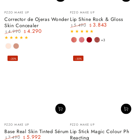
Vendedor:
Vendedor:
PZZO MAKE UP
PZZO MAKE UP
Corrector de Ojeras Wonder
Lip Shine Rock & Gloss
3.843
Skin Concealer
5.490
$
$
4.290
Precio
Precio
4.990
$
$
regular
de
Precio
Precio
+3
venta
STRAWBERRY
BOHEMIAN
BORN
WALK
regular
de
venta
LIGHT
MEDIUM
FIELDS
PINK
TO
THIS
02
BE
WAY
–20%
–30%
RED
Vendedor:
Vendedor:
PZZO MAKE UP
PZZO MAKE UP
Base Real Skin Tinted Sérum
Lip Stick Magic Colour Ph
5.992
Reacting
7.490
$
$