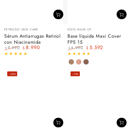
Vendedor:
Vendedor:
PETRIZZIO SKIN CARE
PZZO MAKE UP
Sérum Antiarrugas Retinol
Base líquida Maxi Cover
con Niacinamida
FPS 15
8.990
5.592
9.990
6.990
$
$
$
$
Precio
Precio
Precio
Precio
regular
de
regular
de
venta
venta
HONEY
ROSE
DARK
BEIGE
BEIGE
BEIGE
–29%
–17%