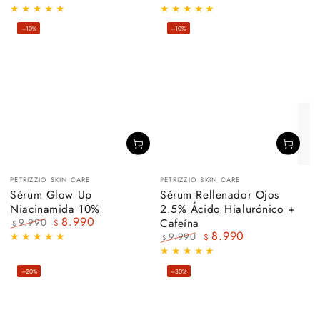
Precio
Precio
Precio
Precio
regular
de
regular
de
–10%
–10%
venta
venta
Vendedor:
Vendedor:
PETRIZZIO SKIN CARE
PETRIZZIO SKIN CARE
Sérum Glow Up
Sérum Rellenador Ojos
Niacinamida 10%
2.5% Ácido Hialurónico +
8.990
Cafeína
9.990
$
$
8.990
Precio
Precio
9.990
$
$
regular
de
Precio
Precio
venta
regular
de
–20%
–30%
venta