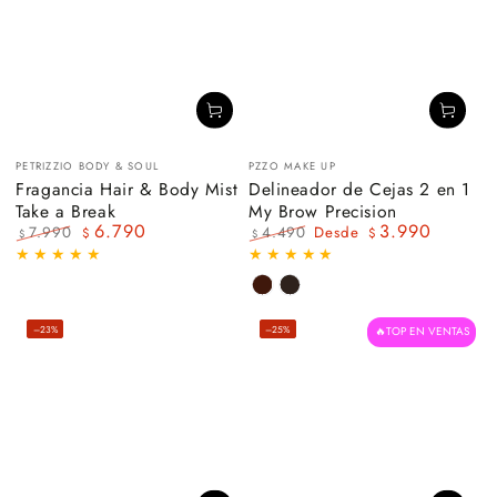
Vendedor:
Vendedor:
PETRIZZIO BODY & SOUL
PZZO MAKE UP
Fragancia Hair & Body Mist
Delineador de Cejas 2 en 1
Take a Break
My Brow Precision
6.790
3.990
7.990
4.490
Desde
$
$
$
$
Precio
Precio
Precio
Precio
regular
de
regular
de
venta
venta
MOKKA
COCOA
–23%
–25%
🔥TOP EN VENTAS