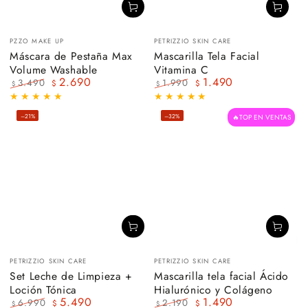
Vendedor:
Vendedor:
PZZO MAKE UP
PETRIZZIO SKIN CARE
Máscara de Pestaña Max
Mascarilla Tela Facial
Volume Washable
Vitamina C
2.690
1.490
3.490
1.990
$
$
$
$
Precio
Precio
Precio
Precio
regular
de
regular
de
–21%
–32%
🔥TOP EN VENTAS
venta
venta
Vendedor:
Vendedor:
PETRIZZIO SKIN CARE
PETRIZZIO SKIN CARE
Set Leche de Limpieza +
Mascarilla tela facial Ácido
Loción Tónica
Hialurónico y Colágeno
5.490
1.490
6.990
2.190
$
$
$
$