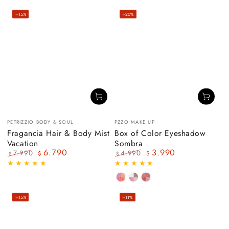
Beige
Beige
–15%
–20%
Vendedor:
Vendedor:
PETRIZZIO BODY & SOUL
PZZO MAKE UP
Fragancia Hair & Body Mist
Box of Color Eyeshadow
Vacation
Sombra
6.790
3.990
7.990
4.990
$
$
$
$
Precio
Precio
Precio
Precio
regular
de
regular
de
venta
venta
EMERALD
PINK
SOLEIL
LADY
–15%
–11%