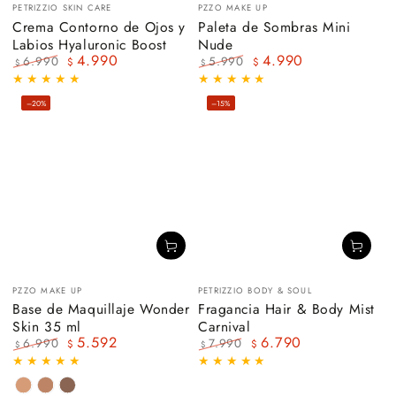
Vendedor:
Vendedor:
PETRIZZIO SKIN CARE
PZZO MAKE UP
Crema Contorno de Ojos y
Paleta de Sombras Mini
Labios Hyaluronic Boost
Nude
4.990
4.990
6.990
5.990
$
$
$
$
Precio
Precio
Precio
Precio
regular
de
regular
de
–20%
–15%
venta
venta
Vendedor:
Vendedor:
PZZO MAKE UP
PETRIZZIO BODY & SOUL
Base de Maquillaje Wonder
Fragancia Hair & Body Mist
Skin 35 ml
Carnival
5.592
6.790
6.990
7.990
$
$
$
$
Precio
Precio
Precio
Precio
regular
de
regular
de
venta
venta
Natural
Golden
Dark