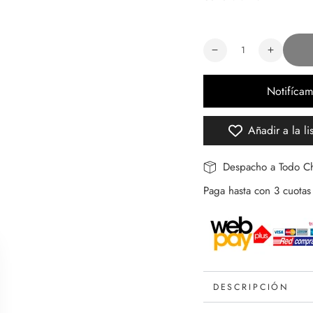
Cantidad
Reducir
Aument
cantidad
cantida
para
para
Notifícam
Fix
Fix
It
It
Concealer
Conceal
Añadir a la li
Despacho a Todo Ch
Paga hasta con 3 cuotas 
DESCRIPCIÓN