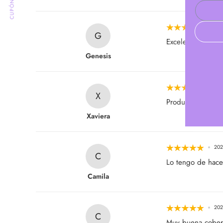
CUPÓN
Introduci
el
202
correo
G
Excelente product
electrón
Genesis
aquí
202
X
Producto con fija
Xaviera
202
C
Lo tengo de hace
Camila
202
C
Muy buena cobert