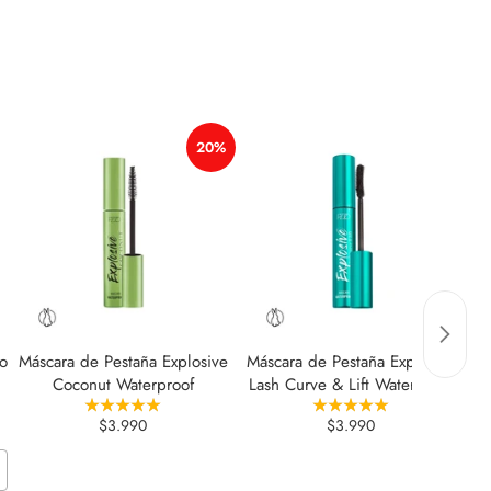
20%
20%
ro
Máscara de Pestaña Explosive
Máscara de Pestaña Explosive
Má
Coconut Waterproof
Lash Curve & Lift Waterproof
La
$3.990
$3.990