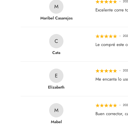
202
M
Excelente corre t
Maribel Casarejos
202
C
Le compré este c
Cata
202
E
Me encanta lo us
Elizabeth
202
M
Buen corrector, c
Mabel