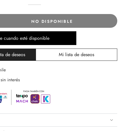
HONEY
Variante
VAINILLA
Variante
agotada
agotada
o
o
no
no
NO DISPONIBLE
disponible
disponible
ar
d
e cuando esté disponible
er
sta de deseos
Mi lista de deseos
ile
sin interés