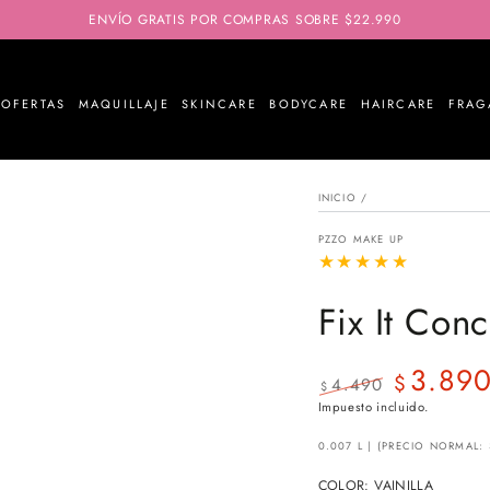
ENVÍO GRATIS POR COMPRAS SOBRE $22.990
OFERTAS
MAQUILLAJE
SKINCARE
BODYCARE
HAIRCARE
FRAG
INICIO
/
PZZO MAKE UP
Fix It Conc
3.89
$
4.490
$
Precio
Precio
Impuesto incluido.
regular
de
0.007 L | (PRECIO NORMAL: 
venta
COLOR:
VAINILLA