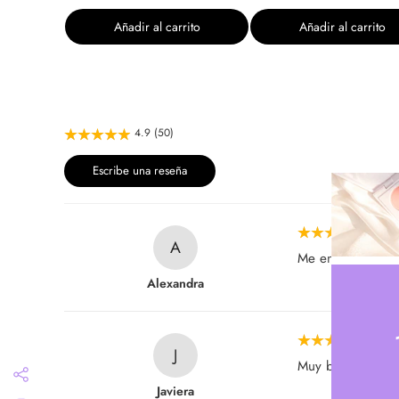
Añadir al carrito
Añadir al carrito
4.9 (50)
Escribe una reseña
202
A
Me encantó, prin
Alexandra
202
J
Muy buen produc
Javiera