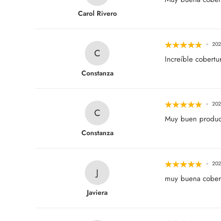
Carol Rivero
202
C
Increíble cobertu
Constanza
202
C
Muy buen producto
Constanza
202
J
muy buena cober
Javiera