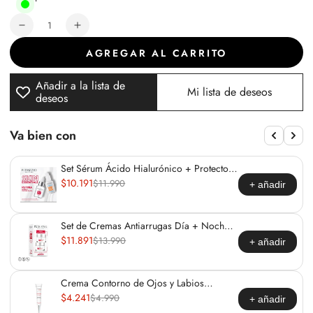
Cantidad
Reducir
Aumentar
cantidad
cantidad
AGREGAR AL CARRITO
para
para
Mascarilla
Mascarilla
Añadir a la lista de
tela
tela
Mi lista de deseos
deseos
facial
facial
Ácido
Ácido
Hialurónico
Hialurónico
Va bien con
y
y
Colágeno
Colágeno
Set Sérum Ácido Hialurónico + Protecto
Solar
$10.191
$11.990
+ añadir
Set de Cremas Antiarrugas Día + Noche
Ácido Hialurónico
$11.891
$13.990
+ añadir
Crema Contorno de Ojos y Labios
Hyaluronic Boost
$4.241
$4.990
+ añadir