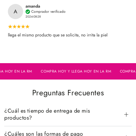
amanda
A
Comprador verificado
2024-08-28
llega el mismo producto que se solicita, no irrita la piel
HOY EN LA RM
COMPRA HOY Y LLEGA HOY EN LA RM
COMPRA HOY
Preguntas Frecuentes
¿Cuál es tiempo de entrega de mis
productos?
¿Cuáles son las formas de pago