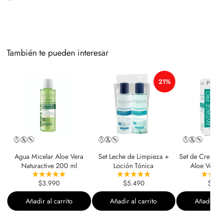
También te pueden interesar
21%
Agua Micelar Aloe Vera
Set Leche de Limpieza +
Set de Crema
Naturactive 200 ml
Loción Tónica
Aloe Ver
$3.990
$5.490
$9
Añadir al carrito
Añadir al carrito
Añadir a