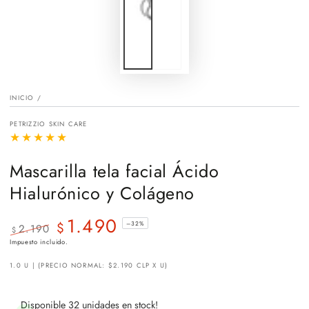
INICIO
/
PETRIZZIO SKIN CARE
Mascarilla tela facial Ácido
Hialurónico y Colágeno
1.490
$
–32%
2.190
$
Precio
Precio
Impuesto incluido.
regular
de
1.0 U | (PRECIO NORMAL: $2.190 CLP X U)
venta
Disponible 32 unidades en stock!