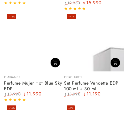
15.990
Precio
Precio
19.980
$
$
regular
de
Precio
Precio
venta
regular
de
–14%
–41%
venta
Vendedor:
Vendedor:
PLAISANCE
PIERO BUTTI
Perfume Mujer Hot Blue Sky
Set Perfume Vendetta EDP
EDP
100 ml + 30 ml
11.990
11.190
13.990
18.990
$
$
$
$
Precio
Precio
Precio
Precio
regular
de
regular
de
–15%
–9%
venta
venta