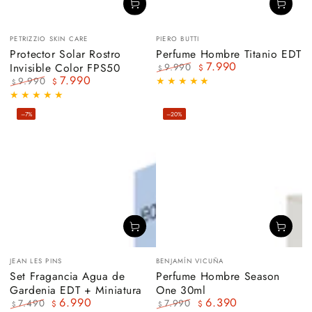
Vendedor:
Vendedor:
PETRIZZIO SKIN CARE
PIERO BUTTI
Protector Solar Rostro
Perfume Hombre Titanio EDT
7.990
Invisible Color FPS50
9.990
$
$
7.990
Precio
Precio
9.990
$
$
regular
de
Precio
Precio
venta
regular
de
–7%
–20%
venta
Vendedor:
Vendedor:
JEAN LES PINS
BENJAMÍN VICUÑA
Set Fragancia Agua de
Perfume Hombre Season
Gardenia EDT + Miniatura
One 30ml
6.990
6.390
7.490
7.990
$
$
$
$