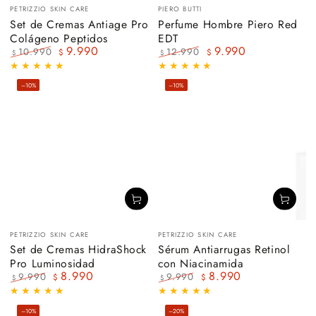
Vendedor:
Vendedor:
PETRIZZIO SKIN CARE
PIERO BUTTI
Set de Cremas Antiage Pro
Perfume Hombre Piero Red
Colágeno Peptidos
EDT
9.990
9.990
10.990
12.990
$
$
$
$
Precio
Precio
Precio
Precio
regular
de
regular
de
–10%
–10%
venta
venta
Vendedor:
Vendedor:
PETRIZZIO SKIN CARE
PETRIZZIO SKIN CARE
Set de Cremas HidraShock
Sérum Antiarrugas Retinol
Pro Luminosidad
con Niacinamida
8.990
8.990
9.990
9.990
$
$
$
$
Precio
Precio
Precio
Precio
regular
de
regular
de
–10%
–20%
venta
venta