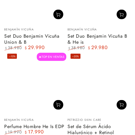
Vendedor:
Vendedor:
BENJAMÍN VICUÑA
BENJAMÍN VICUÑA
Set Duo Benjamin Vicuña
Set Duo Benjamin Vicuña B
Union & B
& He is
29.990
29.980
38.980
38.980
$
$
$
$
Precio
Precio
Precio
Precio
–10%
–20%
🔥TOP EN VENTAS
regular
de
regular
de
venta
venta
Vendedor:
Vendedor:
BENJAMÍN VICUÑA
PETRIZZIO SKIN CARE
Perfume Hombre He Is EDP
Set de Sérum Ácido
17.990
Hialurónico + Retinol
19.990
$
$