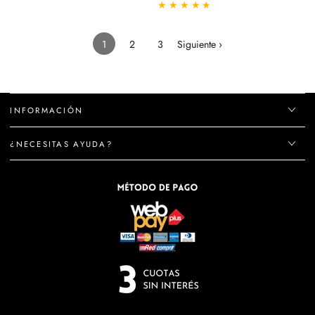
Precio
Precio
Precio
Precio
regular
de
regular
de
venta
venta
1
2
3
Siguiente ›
INFORMACIÓN
¿NECESITAS AYUDA?