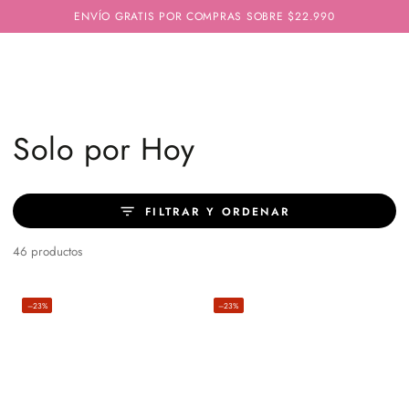
IR AL
ENVÍO GRATIS POR COMPRAS SOBRE $22.990
CONTENIDO
Colección:
Solo por Hoy
FILTRAR Y ORDENAR
46 productos
–23%
–23%