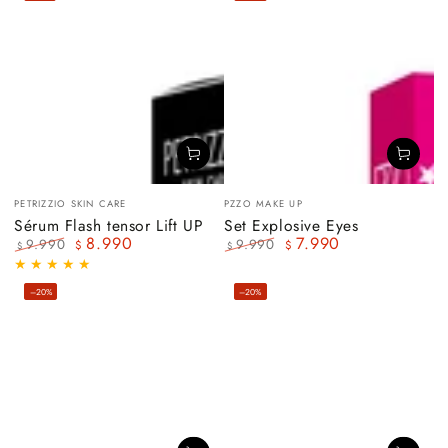
Vendedor:
Vendedor:
PETRIZZIO SKIN CARE
PZZO MAKE UP
Sérum Flash tensor Lift UP
Set Explosive Eyes
8.990
7.990
9.990
9.990
$
$
$
$
Precio
Precio
Precio
Precio
regular
de
regular
de
–20%
–20%
venta
venta