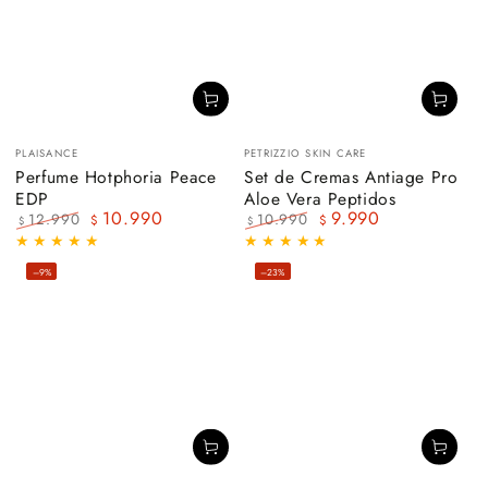
Vendedor:
Vendedor:
PLAISANCE
PETRIZZIO SKIN CARE
Perfume Hotphoria Peace
Set de Cremas Antiage Pro
EDP
Aloe Vera Peptidos
10.990
9.990
12.990
10.990
$
$
$
$
Precio
Precio
Precio
Precio
regular
de
regular
de
–9%
–23%
venta
venta