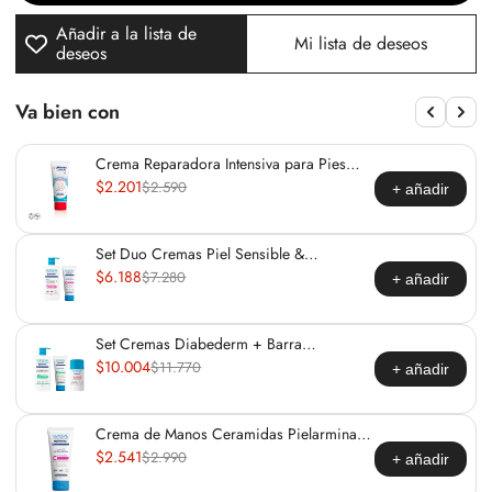
Crema
Crema
Añadir a la lista de
Corporal
Corporal
Mi lista de deseos
deseos
Pielarmina
Pielarmina
Clinical
Clinical
Advanced
Advanced
Va bien con
Diabederm
Diabederm
15%
15%
Crema Reparadora Intensiva para Pies
Urea
Urea
Pielarmina Clinica
$2.201
$2.590
–
–
+ añadir
350
350
ml
ml
Set Duo Cremas Piel Sensible &
Ceramidas
$6.188
$7.280
+ añadir
Set Cremas Diabederm + Barra
Multiacción
$10.004
$11.770
+ añadir
Crema de Manos Ceramidas Pielarmina
Clinical
$2.541
$2.990
+ añadir