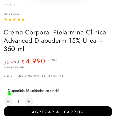
video
INICIO
/
PIELARMINA
Crema Corporal Pielarmina Clinical
Advanced Diabederm 15% Urea –
350 ml
4.990
$
–17%
5.990
$
Precio
Precio
Impuesto incluido.
regular
de
0.35 L | (PRECIO NORMAL: $17.114 CLP X L)
venta
Disponible 16 unidades en stock!
Cantidad
Reducir
Aumentar
cantidad
cantidad
AGREGAR AL CARRITO
para
para