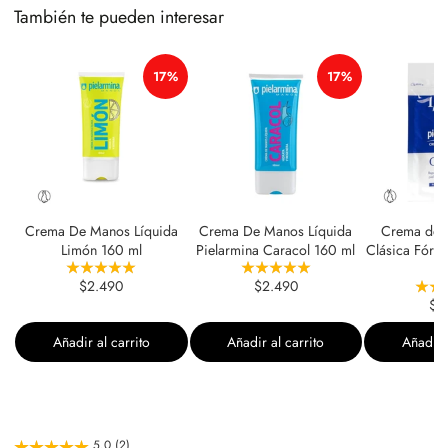
También te pueden interesar
17%
17%
Crema De Manos Líquida
Crema De Manos Líquida
Crema de 
Limón 160 ml
Pielarmina Caracol 160 ml
Clásica Fórmu
$2.490
$2.490
$1
Añadir al carrito
Añadir al carrito
Añadir a
5.0 (2)