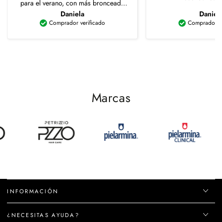
para el verano, con más bronceado
queda perfecto.
Daniela
Daniel
Comprador verificado
Comprador ve
Marcas
INFORMACIÓN
¿NECESITAS AYUDA?