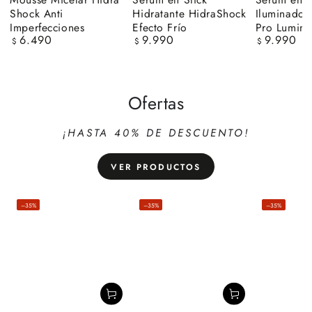
Shock Anti
Hidratante HidraShock
Iluminador
Imperfecciones
Efecto Frío
Pro Lumino
6.490
9.990
9.990
Precio
Precio
Precio
$
$
$
regular
regular
regular
Ofertas
¡HASTA 40% DE DESCUENTO!
VER PRODUCTOS
–35%
–35%
–35%