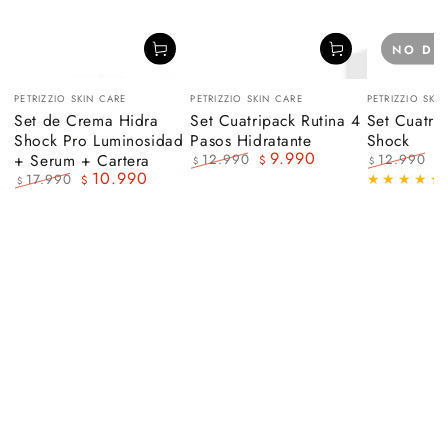
NO DI
Vendedor:
Vendedor:
Vendedor:
PETRIZZIO SKIN CARE
PETRIZZIO SKIN CARE
PETRIZZIO SKI
Set de Crema Hidra
Set Cuatripack Rutina 4
Set Cuatri
Shock Pro Luminosidad
Pasos Hidratante
Shock
9.990
+ Serum + Cartera
12.990
12.990
$
$
$
$
10.990
Precio
Precio
Precio
Pr
17.990
$
$
regular
de
regular
d
Precio
Precio
venta
ve
regular
de
venta