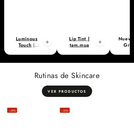
Luminous
Lip Tint |
Nueva 
Touch
|
tam.mua
Grip
paulab.makeup
prepara,
hace
TODO 
más
Rutinas de Skincare
VER PRODUCTOS
–39%
–23%