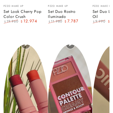
Vendedor:
Vendedor:
Vendedor:
PZZO MAKE UP
PZZO MAKE UP
PZZO MAKE UP
Set Look Cherry Pop
Set Duo Rostro
Set Duo La
Color Crush
Iluminado
Oil
12.974
7.787
6
19.960
11.980
9.990
$
$
$
$
$
$
Precio
Precio
Precio
Precio
Precio
Pre
regular
de
regular
de
regular
de
venta
venta
ven