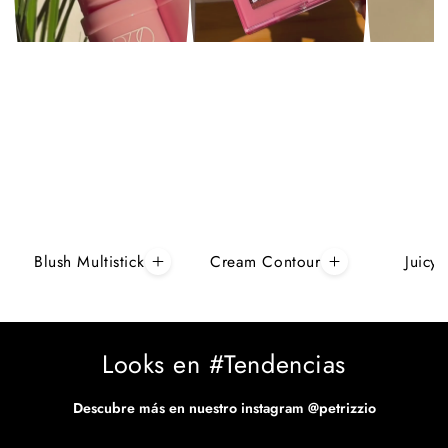
Blush Multistick
Cream Contour
Juicy
Looks en #Tendencias
Descubre más en nuestro instagram
@petrizzio