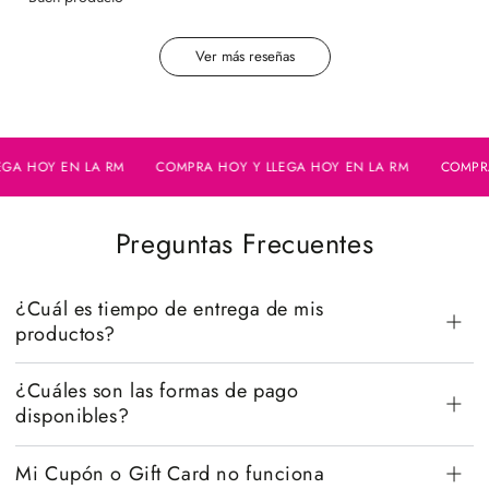
Ver más reseñas
HOY EN LA RM
COMPRA HOY Y LLEGA HOY EN LA RM
COMPRA HO
Preguntas Frecuentes
¿Cuál es tiempo de entrega de mis
productos?
¿Cuáles son las formas de pago
disponibles?
Mi Cupón o Gift Card no funciona