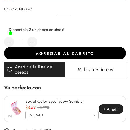
COLOR:
NEGRO
NEGRO
Variante
agotada
o
no
Disponible 2 unidades en stock!
disponible
Cantidad
Reducir
Aumentar
cantidad
cantidad
AGREGAR AL CARRITO
para
para
Delineador
Delineador
Añadir a la lista de
De
De
Mi lista de deseos
deseos
Ojos
Ojos
Liquido
Liquido
Perfect
Perfect
Va perfecto con
Line
Line
Box of Color Eyeshadow Sombra
$3.591
$3.990
+ Añadir
EMERALD