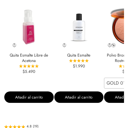
Quita Esmalte Libre de
Quita Esmalte
Polvo Bronc
Acetona
Rostro 
$1.990
$5.490
$6
GOLD 01
Añadir al carrito
Añadir al carrito
Añadir a
4.8 (19)