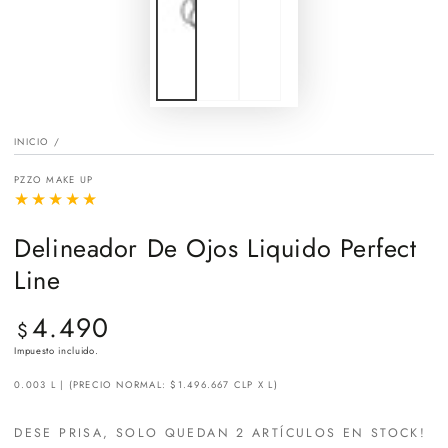
INICIO
/
PZZO MAKE UP
Delineador De Ojos Liquido Perfect
Line
4.490
Precio
$
regular
Impuesto incluido.
0.003 L | (PRECIO NORMAL: $1.496.667 CLP X L)
DESE PRISA, SOLO QUEDAN 2 ARTÍCULOS EN STOCK!