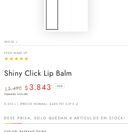
INICIO
/
PZZO MAKE UP
Shiny Click Lip Balm
3.843
$
–30%
5.490
$
Precio
Precio
Impuesto incluido.
regular
de
0.013 L | (PRECIO NORMAL: $409.701 CLP X L)
venta
DESE PRISA, SOLO QUEDAN 4 ARTÍCULOS EN STOCK!