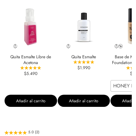
Quita Esmalte Libre de
Quita Esmalte
Base de Maqu
Acetona
Foundation 
$1.990
$5.490
$5
HONEY BE
Añadir al carrito
Añadir al carrito
Añadir a
5.0 (2)