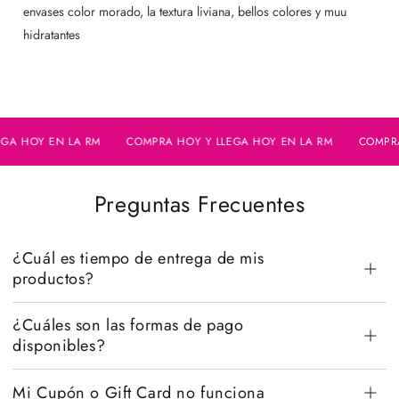
envases color morado, la textura liviana, bellos colores y muu
hidratantes
 HOY EN LA RM
COMPRA HOY Y LLEGA HOY EN LA RM
COMPRA H
Preguntas Frecuentes
¿Cuál es tiempo de entrega de mis
productos?
¿Cuáles son las formas de pago
disponibles?
Mi Cupón o Gift Card no funciona