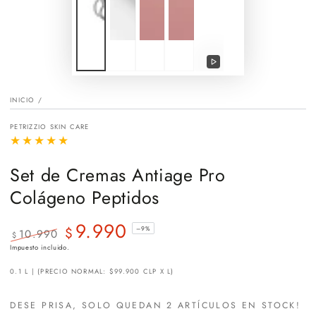
Reproducir
video
INICIO
/
PETRIZZIO SKIN CARE
Set de Cremas Antiage Pro
Colágeno Peptidos
9.990
$
–9%
10.990
$
Precio
Precio
Impuesto incluido.
regular
de
0.1 L | (PRECIO NORMAL: $99.900 CLP X L)
venta
DESE PRISA, SOLO QUEDAN 2 ARTÍCULOS EN STOCK!