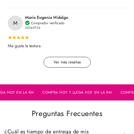
María Eugenia Hidalgo
M
Comprador verificado
2024-07-24
Me gusta la textura
Ver más reseñas
HOY EN LA RM
COMPRA HOY Y LLEGA HOY EN LA RM
COMPRA HO
Preguntas Frecuentes
¿Cuál es tiempo de entrega de mis