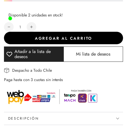
Disponible 2 unidades en stock!
Cantidad
Reducir
Aumentar
cantidad
cantidad
AGREGAR AL CARRITO
para
para
Set
Set
Añadir a la lista de
de
de
Mi lista de deseos
deseos
Cremas
Cremas
Antiage
Antiage
Pro
Pro
Despacho a Todo Chile
Colágeno
Colágeno
Paga hasta con 3 cuotas sin interés
Peptidos
Peptidos
DESCRIPCIÓN