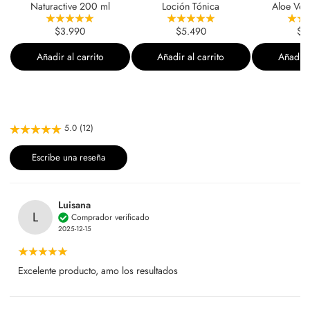
Naturactive 200 ml
Loción Tónica
Aloe Ver
$3.990
$5.490
$9
Añadir al carrito
Añadir al carrito
Añadir a
5.0 (12)
Escribe una reseña
Luisana
L
Comprador verificado
2025-12-15
Excelente producto, amo los resultados