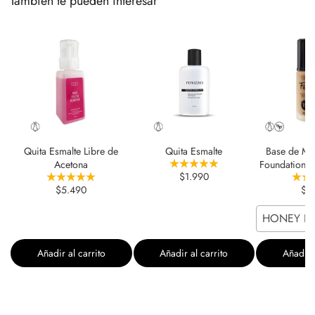
También te pueden interesar
Quita Esmalte Libre de
Quita Esmalte
Base de Maqu
Acetona
Foundation 
$1.990
$5.490
$5
HONEY BE
Añadir al carrito
Añadir al carrito
Añadir a