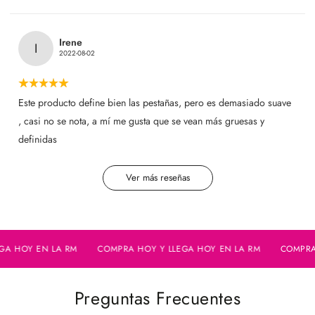
Irene
I
2022-08-02
Este producto define bien las pestañas, pero es demasiado suave
, casi no se nota, a mí me gusta que se vean más gruesas y
definidas
Ver más reseñas
HOY EN LA RM
COMPRA HOY Y LLEGA HOY EN LA RM
COMPRA HOY
Preguntas Frecuentes