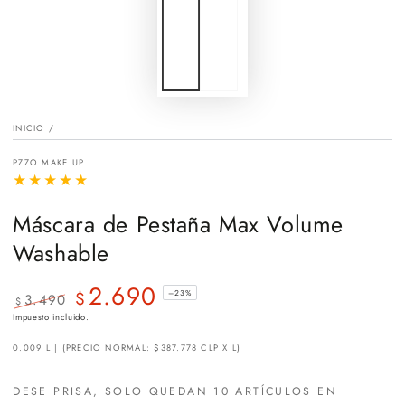
INICIO
/
PZZO MAKE UP
Máscara de Pestaña Max Volume
Washable
2.690
$
–23%
3.490
$
Precio
Precio
Impuesto incluido.
regular
de
0.009 L | (PRECIO NORMAL: $387.778 CLP X L)
venta
DESE PRISA, SOLO QUEDAN 10 ARTÍCULOS EN