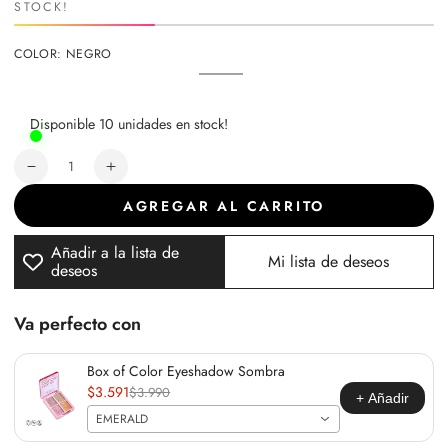
STOCK!
COLOR:
NEGRO
Negro
Variante
agotada
o
no
Disponible 10 unidades en stock!
disponible
Cantidad
Reducir
Aumentar
cantidad
cantidad
AGREGAR AL CARRITO
para
para
Máscara
Máscara
Añadir a la lista de
de
de
Mi lista de deseos
deseos
Pestaña
Pestaña
Max
Max
Volume
Volume
Va perfecto con
Washable
Washable
Box of Color Eyeshadow Sombra
$3.591
$3.990
+ Añadir
EMERALD