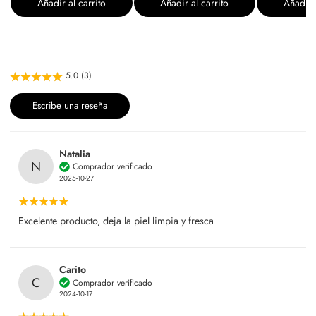
Añadir al carrito
Añadir al carrito
Añadir a
5.0 (3)
Escribe una reseña
Natalia
N
Comprador verificado
2025-10-27
Excelente producto, deja la piel limpia y fresca
Carito
C
Comprador verificado
2024-10-17