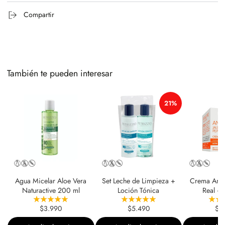
Compartir
También te pueden interesar
21%
Agua Micelar Aloe Vera
Set Leche de Limpieza +
Crema Antia
Naturactive 200 ml
Loción Tónica
Real + 
$3.990
$5.490
$5