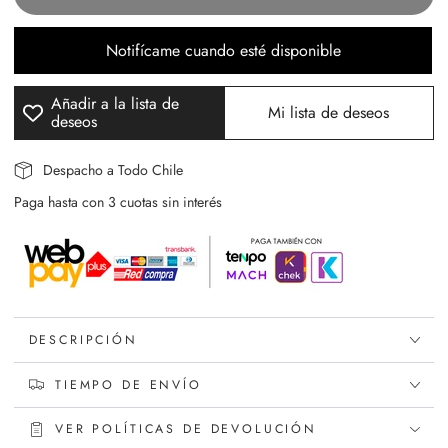
para
para
Mascarilla
Mascarilla
Tela
Tela
Notifícame cuando esté disponible
Carbón
Carbón
Detox
Detox
Añadir a la lista de
Shock
Shock
Mi lista de deseos
deseos
Despacho a Todo Chile
Paga hasta con 3 cuotas sin interés
DESCRIPCIÓN
TIEMPO DE ENVÍO
VER POLÍTICAS DE DEVOLUCIÓN