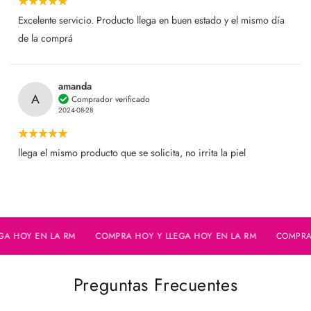
Excelente servicio. Producto llega en buen estado y el mismo día
de la comprá
amanda
A
Comprador verificado
2024-08-28
llega el mismo producto que se solicita, no irrita la piel
 HOY EN LA RM
COMPRA HOY Y LLEGA HOY EN LA RM
COMPRA HO
Preguntas Frecuentes