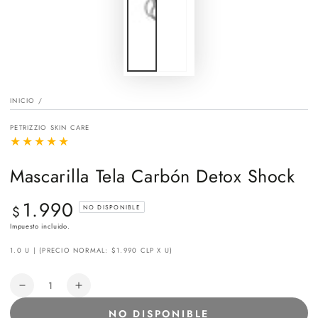
INICIO
/
PETRIZZIO SKIN CARE
Mascarilla Tela Carbón Detox Shock
1.990
Precio
$
NO DISPONIBLE
regular
Impuesto incluido.
1.0 U | (PRECIO NORMAL: $1.990 CLP X U)
Cantidad
Reducir
Aumentar
cantidad
cantidad
NO DISPONIBLE