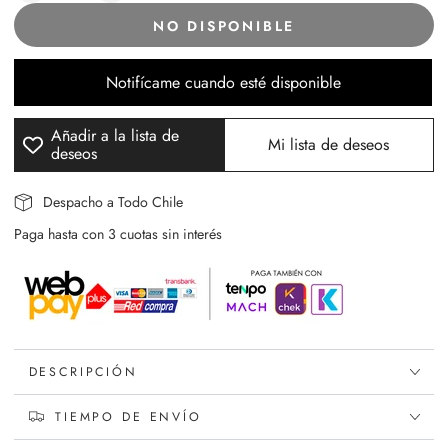
cantidad
cantidad
NO DISPONIBLE
para
para
Crema
Crema
Antiedad
Antiedad
Notifícame cuando esté disponible
Gold
Gold
Advanced
Advanced
Añadir a la lista de
+60
+60
Mi lista de deseos
deseos
Despacho a Todo Chile
Paga hasta con 3 cuotas sin interés
DESCRIPCIÓN
TIEMPO DE ENVÍO