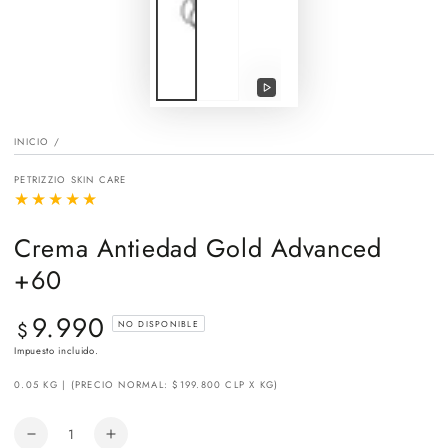
Reproducir
video
INICIO
/
PETRIZZIO SKIN CARE
Crema Antiedad Gold Advanced
+60
9.990
Precio
$
NO DISPONIBLE
regular
Impuesto incluido.
0.05 KG | (PRECIO NORMAL: $199.800 CLP X KG)
Cantidad
Reducir
Aumentar