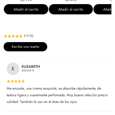
Añadir al carrito
Añadir al carrito
Añadir a
5.0 (5)
Escribe una reseña
ELIZABETH
E
2025-02-13
Me encanta, una crema exquisita, se absorbe rápidamente, de
textura ligera y suavemente perfumada. Muy buena relación precio
calidad. También la uso en el área de los ojos.