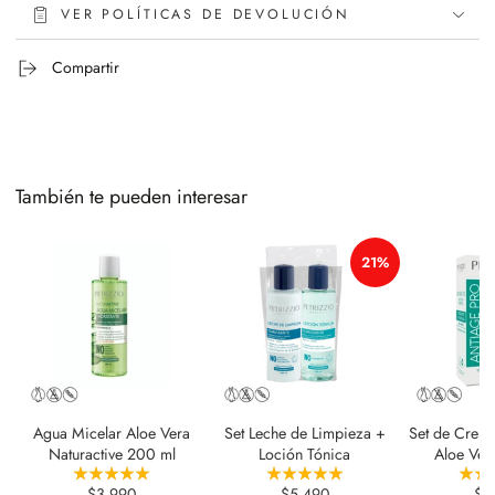
VER POLÍTICAS DE DEVOLUCIÓN
Compartir
También te pueden interesar
21%
Agua Micelar Aloe Vera
Set Leche de Limpieza +
Set de Crema
Naturactive 200 ml
Loción Tónica
Aloe Ver
$3.990
$5.490
$9