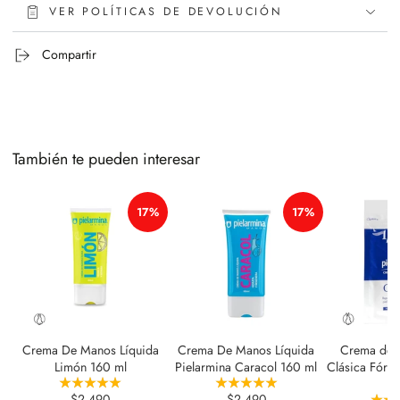
VER POLÍTICAS DE DEVOLUCIÓN
Compartir
También te pueden interesar
17%
17%
Crema De Manos Líquida
Crema De Manos Líquida
Crema de 
Limón 160 ml
Pielarmina Caracol 160 ml
Clásica Fórmu
$2.490
$2.490