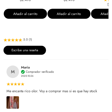
$1
Añadir al carrito
Añadir al carrito
Añadir a
5.0 (1)
Escribe una reseña
Maria
M
Comprador verificado
2025-10-26
Me encanta rico olor. Voy a comprar mas si es que hay stock