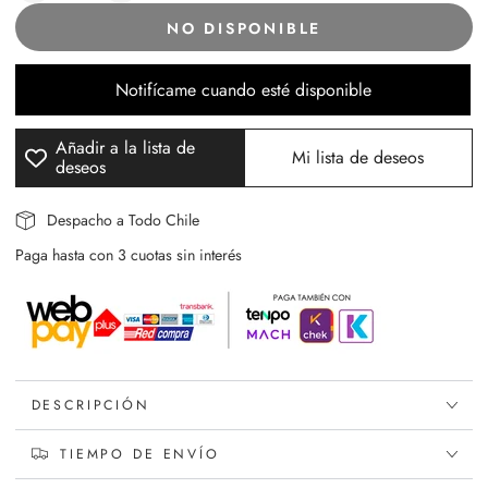
cantidad
cantidad
NO DISPONIBLE
para
para
Crema
Crema
de
de
Notifícame cuando esté disponible
Manos
Manos
Parafina
Parafina
Añadir a la lista de
My
My
Mi lista de deseos
deseos
Melody
Melody
BFF
BFF
Despacho a Todo Chile
Paga hasta con 3 cuotas sin interés
DESCRIPCIÓN
TIEMPO DE ENVÍO