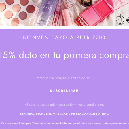
BIENVENIDA/O A PETRIZZIO
15% dcto en tu primera compr
PONIBLE
r
Perfume
Vendedor:
PLAISANCE
ensation EDP
Perfume Mujer Hot Sexy EDP
Mujer
SUSCRIBIRSE
10.990
12.990
$
$
Hot
Precio
Precio
ico
Sexy
regular
de
Al suscribirse acepta nuestros términos y condiciones
venta
EDP
RECUERDA REVISAR EN TU BANDEJA DE PROMOCIONES O SPAM
‹ Anterior
1
2
*Válido para 1 compra. Descuento no acumulable con productos en ofertas u otras promociones