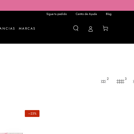
Sigue tu pedido
Centro de Ayuda
Blog
Carrito
ANCIAS
MARCAS
2
3
–23%