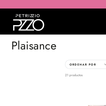
IR AL
CONTENIDO
Colección:
Plaisance
ORDENAR POR
21 productos