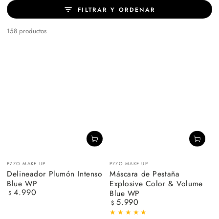
FILTRAR Y ORDENAR
158 productos
Vendedor:
Vendedor:
PZZO MAKE UP
PZZO MAKE UP
Delineador Plumón Intenso
Máscara de Pestaña
Blue WP
Explosive Color & Volume
4.990
Blue WP
Precio
$
5.990
regular
Precio
$
regular