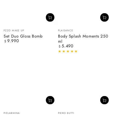
Vendedor:
Vendedor:
PZZO MAKE UP
PLAISANCE
Set Duo Gloss Bomb
Body Splash Moments 250
9.990
ml
Precio
$
5.490
regular
Precio
$
regular
Vendedor:
Vendedor:
PIELARMINA
PIERO BUTTI