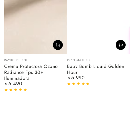
Vendedor:
Vendedor:
RAYITO DE SOL
PZZO MAKE UP
Crema Protectora Ozono
Baby Bomb Liquid Golden
Radiance Fps 30+
Hour
5.990
Iluminadora
Precio
$
5.490
regular
Precio
$
regular