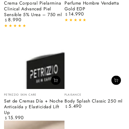
Crema Corporal Pielarmina
Perfume Hombre Vendetta
Clinical Advanced Piel
Gold EDP
14.990
Sensible 5% Urea – 750 ml
Precio
$
8.990
regular
Precio
$
regular
Vendedor:
Vendedor:
PETRIZZIO SKIN CARE
PLAISANCE
Set de Cremas Día + Noche
Body Splash Classic 250 ml
5.490
Anticaída y Elasticidad Lift
Precio
$
regular
Up
15.990
Precio
$
regular