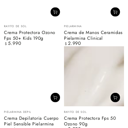
Vendedor:
Vendedor:
RAYITO DE SOL
PIELARMINA
Crema Protectora Ozono
Crema de Manos Ceramidas
Fps 50+ Kids 190g
Pielarmina Clinical
5.990
2.990
Precio
Precio
$
$
regular
regular
Vendedor:
Vendedor:
PIELARMINA DEPIL
RAYITO DE SOL
Crema Depilatoria Cuerpo
Crema Protectora Fps 50
Piel Sensible Pielarmina
Ozono 90g