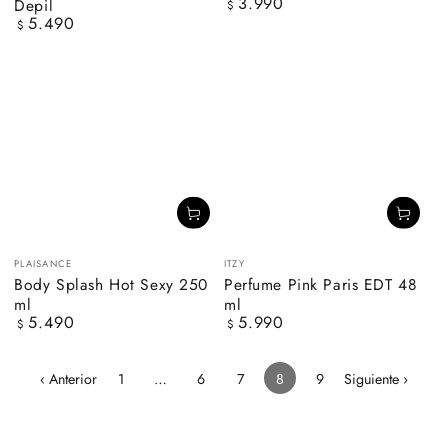
3.990
Depil
Precio
$
5.490
regular
Precio
$
regular
Vendedor:
Vendedor:
PLAISANCE
ITZY
Body Splash Hot Sexy 250
Perfume Pink Paris EDT 48
ml
ml
5.490
5.990
Precio
Precio
$
$
regular
regular
‹ Anterior
1
…
6
7
8
9
Siguiente ›