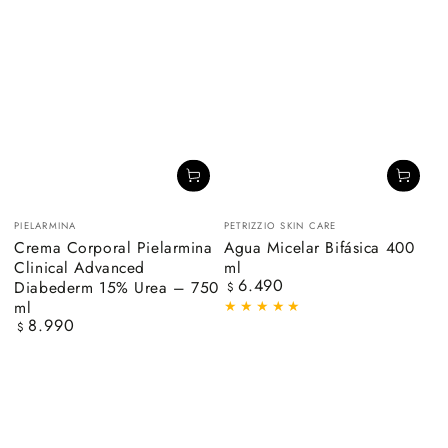
Vendedor:
Vendedor:
PIELARMINA
PETRIZZIO SKIN CARE
Crema Corporal Pielarmina
Agua Micelar Bifásica 400
Clinical Advanced
ml
6.490
Diabederm 15% Urea – 750
Precio
$
regular
ml
8.990
Precio
$
regular